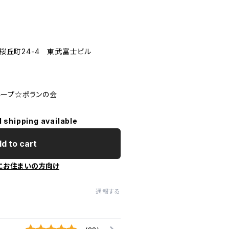
区桜丘町24-4 東武富士ビル
ープ☆ポランの会
l shipping available
d to cart
にお住まいの方向け
通報する