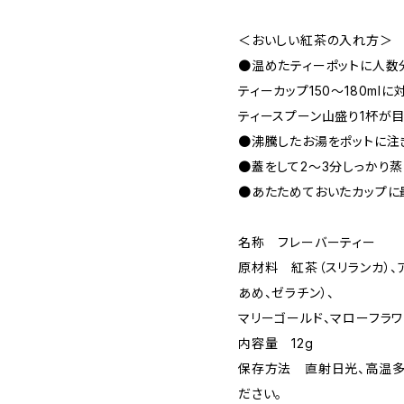
＜おいしい紅茶の入れ方＞
●温めたティーポットに人数
ティーカップ150～180mlに
ティースプーン山盛り1杯が
●沸騰したお湯をポットに注
●蓋をして2～3分しっかり蒸
●あたためておいたカップに
名称 フレーバーティー
原材料 紅茶（スリランカ）、
あめ、ゼラチン）、
マリーゴールド、マローフラワ
内容量 12g
保存方法 直射日光、高温多
ださい。