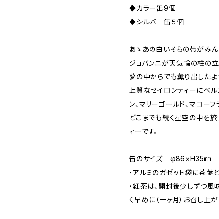
◆カラー缶9個
◆シルバー缶５個
あゝあの白いそらの帯がみん
ジョバンニが天気輪の柱の立
夢の中からでも薫り出したよ
上質なセイロンティーにベル
ン、マリーゴールド、マローフ
どこまでも続く星空の中を旅
ィーです。
缶のサイズ φ86×H35㎜
・アルミのガゼット袋に茶葉
・紅茶は、開封後少しずつ風
く早めに（一ヶ月）お召し上が