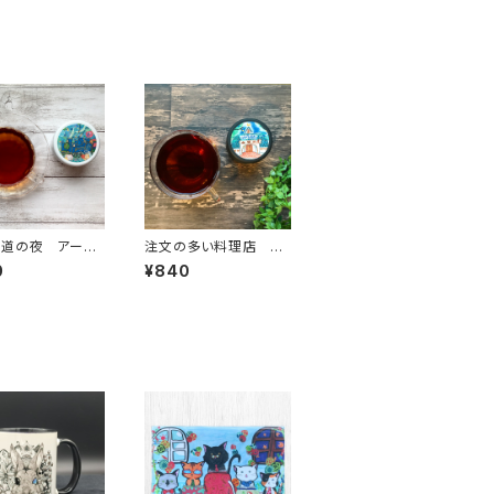
鉄道の夜 アール
注文の多い料理店 ダ
ティー
ージリン
0
¥840