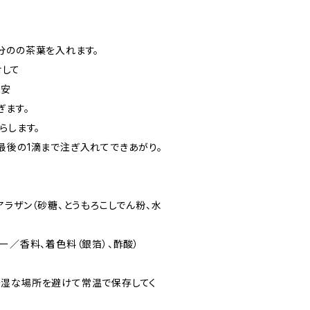
分のの茶葉を入れます。
対して
目安
ぎます。
らします。
最後の1滴まで注ぎ入れてできあがり。
アラザン（砂糖、とうもろこしでん粉、水
ー／香料、着色料（銀箔）、酢酸）
湿な場所を避けて常温で保存してく