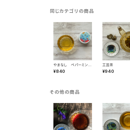
同じカテゴリの商品
やまなし ペパーミント
工芸茶
ティー
¥840
¥940
その他の商品