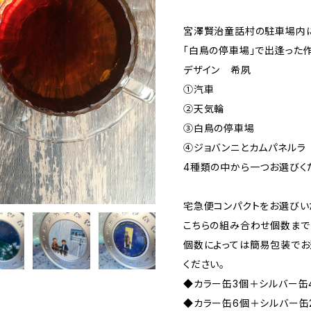
宮澤賢治童話村の駐車場内
「白鳥の停車場」で出逢った
デザイン 希夙
①汽車
②天気輪
③白鳥の停車場
④ジョバンニとカムパネルラ
4種類の中から一つお選びく
宅急便コンパクトをお選びい
こちらの組み合わせ個数まで
個数によっては簡易包装でお
ください。
◆カラー缶3個＋シルバー缶
◆カラー缶6個＋シルバー缶