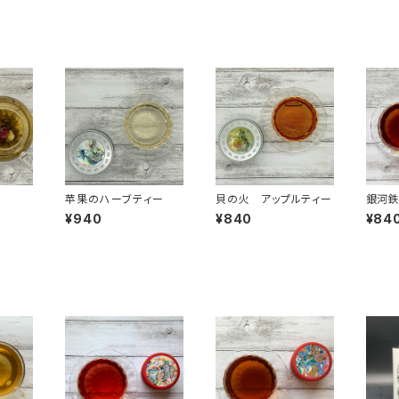
苹果のハーブティー
貝の火 アップルティー
銀河
グレイ
¥940
¥840
¥84